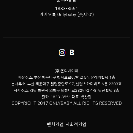
1833-8551
카카오톡 0nlybaby (숫자'0')
(주)온리베이비
매장주소. 부산 해운대구 청사포로67번길 54,
유레카빌딩 1층
본사주소. 부산 해운대구 센텀중앙로 97, 센텀스카이비즈 A동 2303호
지사주소. 경남 창원시 의창구 의창대로282번길 4-8, 남산빌딩 3층
전화. 1833-8551 대표. 박상민
COPYRIGHT 2017 ONLYBABY ALL RIGHTS RESERVED
벤처기업, 사회적기업