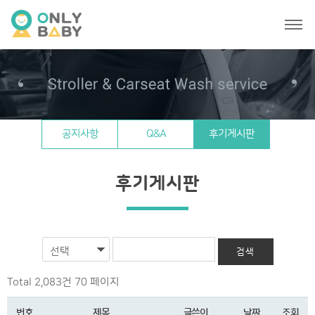
공지사항
Q&A
후기게시판
후기게시판
선택
Total 2,083건
70 페이지
번호
제목
글쓴이
날짜
조회