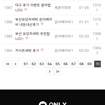
대구 후기 이벤트 참여합
1315
1387
똑튼이파파
01-26
니다!
1
부산유모차세탁 온리베이
1315
1386
온리베이비1
01-31
비 내돈내산후기
1
부산 유모차세탁 추천합
1306
1385
온리베이비1
02-03
니다~
1
1304
1384
카시트세탁 후기
온리베이비1
02-03
7
61
62
63
64
65
66
67
68
69
70