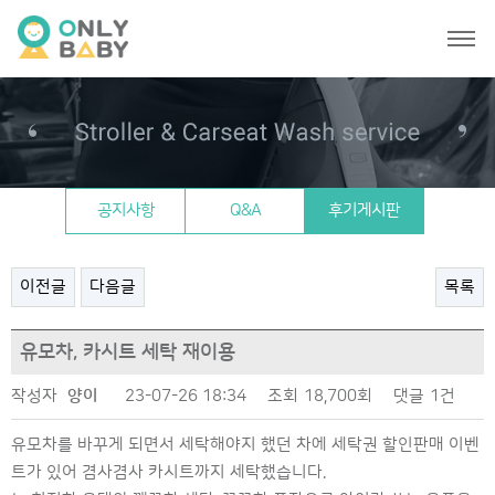
온리베이비 일상
공지사항
Q&A
후기게시판
이전글
다음글
목록
유모차, 카시트 세탁 재이용
작성자
양이
23-07-26 18:34
조회
18,700회
댓글
1건
유모차를 바꾸게 되면서 세탁해야지 했던 차에 세탁권 할인판매 이벤
트가 있어 겸사겸사 카시트까지 세탁했습니다.