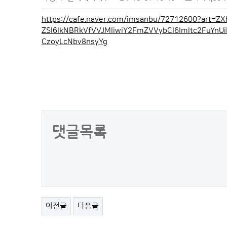
https://cafe.naver.com/imsanbu/72712600?art=
ZSI6IkNBRkVfVVJMIiwiY2FmZVVybCI6Imltc2FuYn
CzoyLcNbv8nsyYg
댓글목록
이전글
다음글