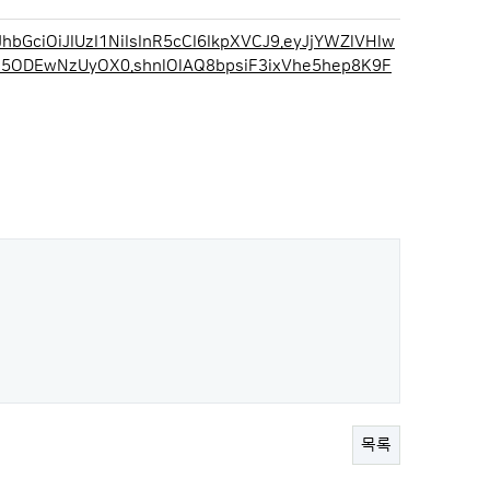
bGciOiJIUzI1NiIsInR5cCI6IkpXVCJ9.eyJjYWZlVHlw
I5ODEwNzUyOX0.shnlOlAQ8bpsiF3ixVhe5hep8K9F
목록