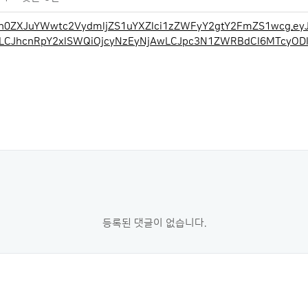
ZXh0ZXJuYWwtc2VydmljZS1uYXZlci1zZWFyY2gtY2FmZS1wcg.eyJh
UiLCJhcnRpY2xlSWQiOjcyNzEyNjAwLCJpc3N1ZWRBdCI6MTcyOD
등록된 댓글이 없습니다.