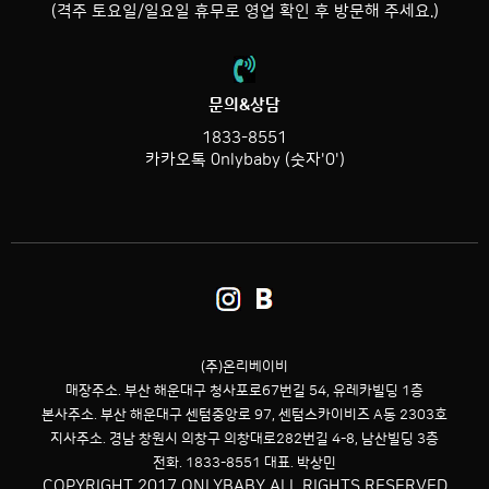
(격주 토요일/일요일 휴무로 영업 확인 후 방문해 주세요.)
문의&상담
1833-8551
카카오톡 0nlybaby (숫자'0')
(주)온리베이비
매장주소. 부산 해운대구 청사포로67번길 54,
유레카빌딩 1층
본사주소. 부산 해운대구 센텀중앙로 97, 센텀스카이비즈 A동 2303호
지사주소. 경남 창원시 의창구 의창대로282번길 4-8, 남산빌딩 3층
전화. 1833-8551 대표. 박상민
COPYRIGHT 2017 ONLYBABY ALL RIGHTS RESERVED