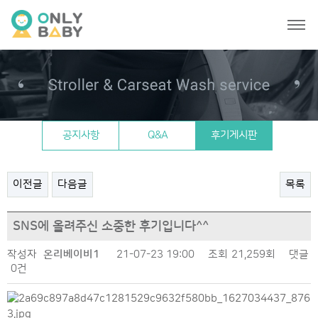
온리베이비 일상
공지사항
Q&A
후기게시판
이전글
다음글
목록
SNS에 올려주신 소중한 후기입니다^^
작성자
온리베이비1
21-07-23 19:00
조회
21,259회
댓글
0건