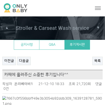
온리베이비 일상
공지사항
Q&A
후기게시판
이전글
다음글
목록
카페에 올려주신 소중한 후기입니다^^
작성자
온리베이비1
21-12-10 18:33
조회
21,720회
댓글
0건