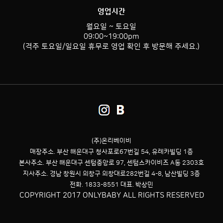
영업시간
월요일 ~ 토요일
09:00~19:00pm
(격주 토요일/일요일 휴무로 영업 확인 후 방문해 주세요.)
(주)온리베이비
매장주소. 부산 해운대구 청사포로67번길 54,
유레카빌딩 1층
본사주소. 부산 해운대구 센텀중앙로 97, 센텀스카이비즈 A동 2303호
지사주소. 경남 창원시 의창구 의창대로282번길 4-8, 남산빌딩 3층
전화. 1833-8551 대표. 박상민
COPYRIGHT 2017 ONLYBABY ALL RIGHTS RESERVED