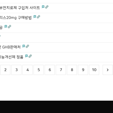
 발기부전치료제 구입처 사이트
시알리스20mg 구매방법
오공
터넷 GHB판매처
 성기능개선제 정품
2
3
4
5
6
7
8
9
10