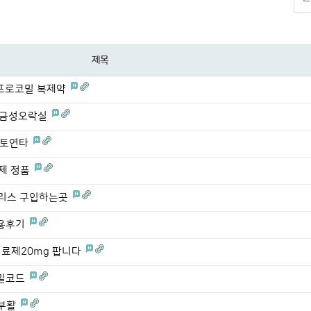
제목
독일프로코밀 복제약
 황금성오락실
야마토연타
지제 정품
시알리스 구입하는곳
 사용후기
전치료제20mg 팝니다
비밀코드
기부활