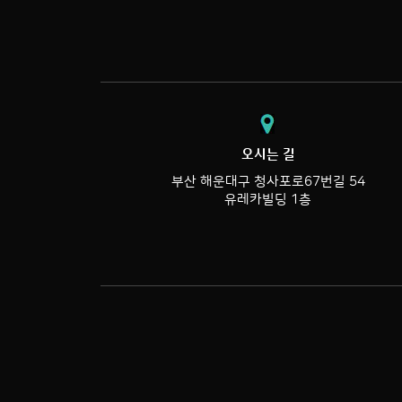
오시는 길
부산 해운대구 청사포로67번길 54
유레카빌딩 1층