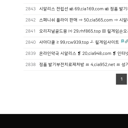
2843
시알리스 전립선 ㎮ 69.cia169.com ㎮ 정품
2842
스페니쉬 플라이 판매 ⇒ 50.cia565.com ⇒ 
2841
오리지널골드몽 ㈎ 29.rhf865.top ▨ 릴게임손
2840
사아다쿨 ≥ 99.rcw939.top ┹ 릴게임사이트
2839
온라인약국 시알리스 ❡ 20.cia948.com ❡ 인
2838
정품 발기부전치료제처방 ㅭ 4.cia952.net ㅭ
1