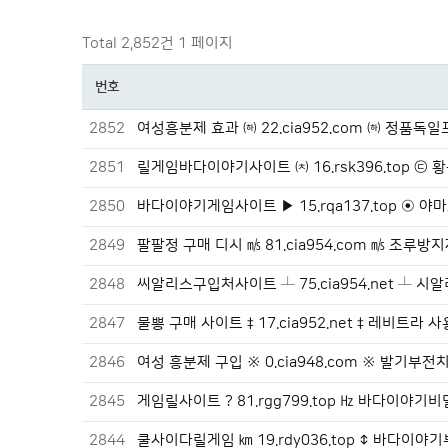
Total 2,852건
1 페이지
번호
2852
여성흥분제 효과 ㈛ 22.cia952.com ㈛ 정품
2851
릴게임바다이야기사이트 ㈉ 16.rsk396.top ㉢
2850
바다이야기게임사이트 ▶ 15.rqa137.top ⊙ 
2849
팔팔정 구매 디시 ㎧ 81.cia954.com ㎧ 조루방
2848
씨알리스구입처사이트 ┴ 75.cia954.net ┴ 
2847
물뽕 구매 사이트 ‡ 17.cia952.net ‡ 레비트라
2846
여성 흥분제 구입 ※ 0.cia948.com ※ 발기부
2845
게임릴사이트 ? 81.rgg799.top ㎐ 바다이야기
2844
쿨사이다릴게임 ㎞ 19.rdy036.top ↕ 바다이야