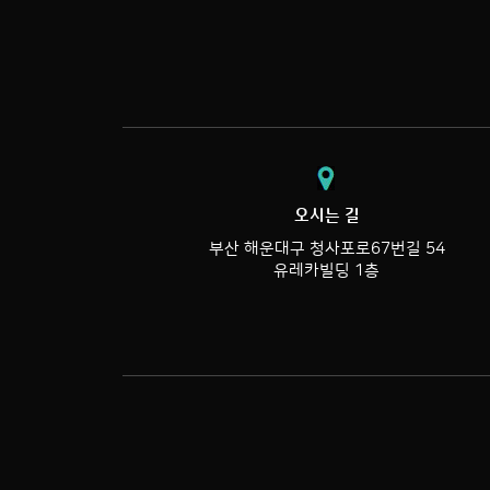
오시는 길
부산 해운대구 청사포로67번길 54
유레카빌딩 1층