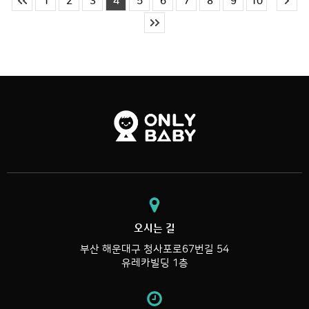
1
2
3
4
5
6
7
8
9
10
오시는 길
부산 해운대구 청사포로67번길 54
유레카빌딩 1층