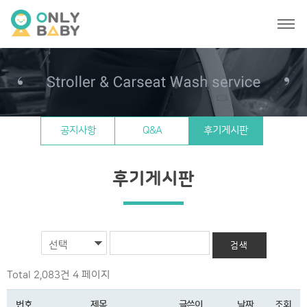
공지사항
Q&A
후기게시판
후기게시판
선택
Total 2,083건
4 페이지
번호
제목
글쓴이
날짜
조회