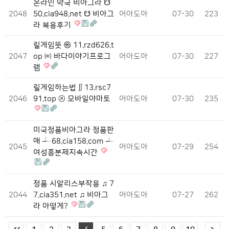
온라인 약국 비아그라 ☋
2048
50.cia948.net ☋ 비아그
어아도아
07-30
223
라 복용후기
릴게임뜻 ㉿ 11.rzd626.t
2047
op ㈋ 바다이야기프로그
어아도아
07-30
227
램
릴게임하는법 ∬ 13.rsc7
2046
91.top ㉩ 모바일야마토
어아도아
07-30
235
미국정품비아그라 정품판
매 ┵ 68.cia158.com ┵
2045
어아도아
07-29
254
여성흥분제지속시간
정품 시알리스부작용 ♫ 7
2044
7.cia351.net ♫ 비아그
어아도아
07-27
262
라 아떻게?