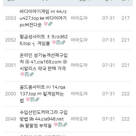
바다이야기게임 ㈅ 44.rz
2053
u427.top ㎞ 바다이야기
어아도아
07-31
217
pc버전다운
황금성사이트 ♗ 9.rzd62
2052
어아도아
07-31
221
6.top ┪ 게임몰
온라인 성기능개선제구입
처 ㉬ 41.cia169.com ㉬
2051
어아도아
07-31
221
시알리스 약국 판매 가격
골드몽사이트 ㈂ 14.rqa
2050
137.top ㈓ 릴게임하는
어아도아
07-31
222
법
수입산인도카마그라 구입
2049
방법 ㎬ 44.cia948.net
어아도아
07-31
222
㎬ 팔팔정 부작용