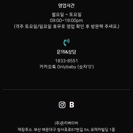
영업시간
월요일 ~ 토요일
09:00~19:00pm
(격주 토요일/일요일 휴무로 영업 확인 후 방문해 주세요.)
문의&상담
1833-8551
카카오톡 0nlybaby (숫자'0')
(주)온리베이비
매장주소. 부산 해운대구 청사포로67번길 54,
유레카빌딩 1층