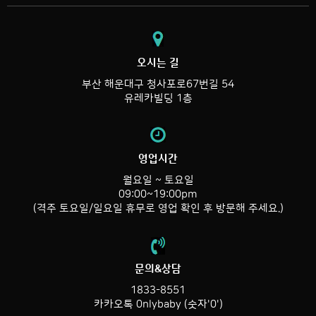
오시는 길
부산 해운대구 청사포로67번길 54
유레카빌딩 1층
영업시간
월요일 ~ 토요일
09:00~19:00pm
(격주 토요일/일요일 휴무로 영업 확인 후 방문해 주세요.)
문의&상담
1833-8551
카카오톡 0nlybaby (숫자'0')