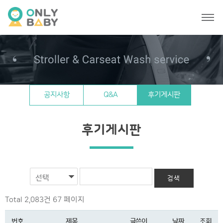
공지사항
Q&A
후기게시판
후기게시판
선택
Total 2,083건
67 페이지
번호
제목
글쓴이
날짜
조회