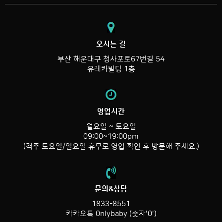
오시는 길
부산 해운대구 청사포로67번길 54
유레카빌딩 1층
영업시간
월요일 ~ 토요일
09:00~19:00pm
(격주 토요일/일요일 휴무로 영업 확인 후 방문해 주세요.)
문의&상담
1833-8551
카카오톡 0nlybaby (숫자'0')