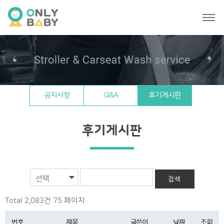
공지사항
Q&A
후기게시판
후기게시판
선택
Total 2,083건
75 페이지
번호
제목
글쓴이
날짜
조회