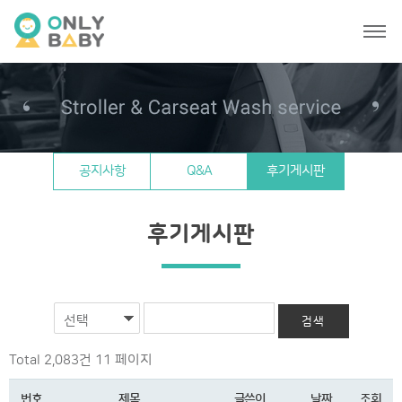
공지사항
Q&A
후기게시판
후기게시판
선택
Total 2,083건
11 페이지
번호
제목
글쓴이
날짜
조회