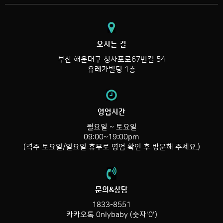
오시는 길
부산 해운대구 청사포로67번길 54
유레카빌딩 1층
영업시간
월요일 ~ 토요일
09:00~19:00pm
(격주 토요일/일요일 휴무로 영업 확인 후 방문해 주세요.)
문의&상담
1833-8551
카카오톡 0nlybaby (숫자'0')