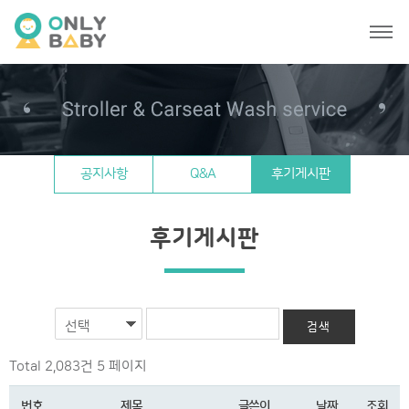
공지사항
Q&A
후기게시판
후기게시판
선택
Total 2,083건
5 페이지
번호
제목
글쓴이
날짜
조회