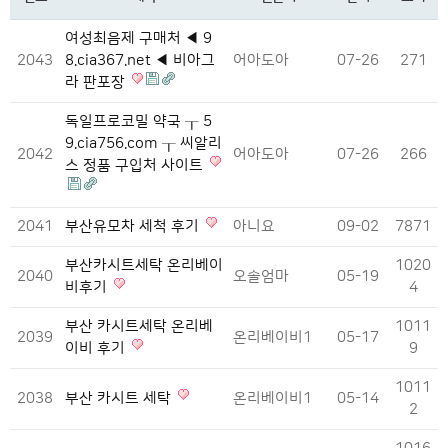
여성최음제 구매처 ◀ 9
2043
8.cia367.net ◀ 비아그
어아도아
07-26
271
라 판포장
독일프로코밀 약국 ┰ 5
9.cia756.com ┰ 씨알리
2042
어아도아
07-26
266
스 정품 구입처 사이트
2041
부산유모차 세척 후기
아니요
09-02
7871
부산카시트세탁 온리베이
1020
2040
오솔엄마
05-19
비후기
4
부산 카시트세탁 온리베
1011
2039
온리베이비1
05-17
이비 후기
9
1011
2038
부산 카시트 세탁
온리베이비1
05-14
2