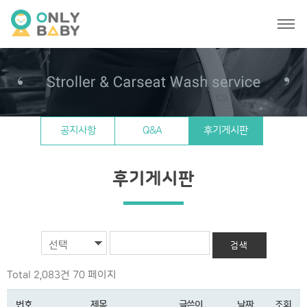
공지사항
Q&A
후기게시판
후기게시판
선택
Total 2,083건
70 페이지
번호
제목
글쓴이
날짜
조회