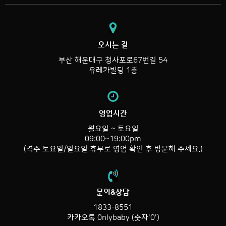
오시는 길
부산 해운대구 청사포로67번길 54
유레카빌딩 1층
영업시간
월요일 ~ 토요일
09:00~19:00pm
(격주 토요일/일요일 휴무로 영업 확인 후 방문해 주세요.)
문의&상담
1833-8551
카카오톡 0nlybaby (숫자'0')