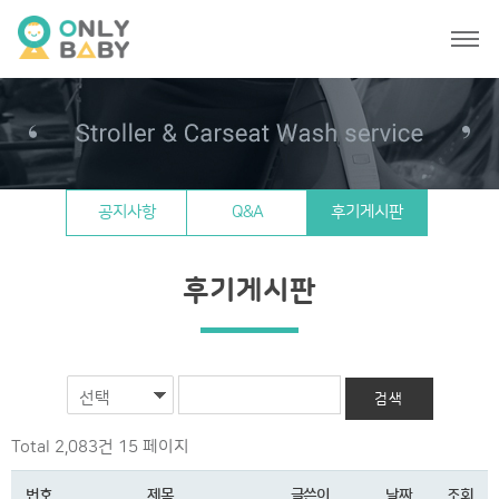
공지사항
Q&A
후기게시판
후기게시판
선택
Total 2,083건
15 페이지
번호
제목
글쓴이
날짜
조회