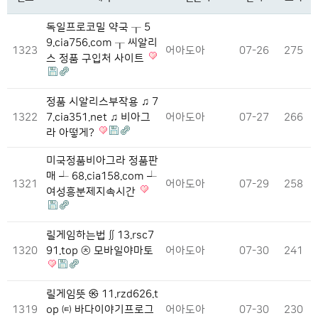
독일프로코밀 약국 ┰ 5
9.cia756.com ┰ 씨알리
1323
어아도아
07-26
275
스 정품 구입처 사이트
정품 시알리스부작용 ♫ 7
1322
7.cia351.net ♫ 비아그
어아도아
07-27
266
라 아떻게?
미국정품비아그라 정품판
매 ┵ 68.cia158.com ┵
1321
어아도아
07-29
258
여성흥분제지속시간
릴게임하는법 ∬ 13.rsc7
1320
91.top ㉩ 모바일야마토
어아도아
07-30
241
릴게임뜻 ㉿ 11.rzd626.t
1319
op ㈋ 바다이야기프로그
어아도아
07-30
230