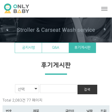
공지사항
Q&A
후기게시판
후기게시판
선택
Total 2,083건
77 페이지
번호
제목
글쓴이
날짜
조회