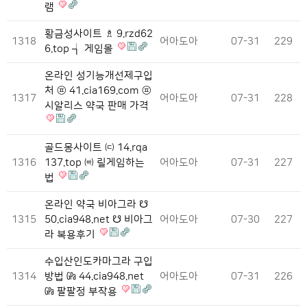
램
황금성사이트 ♗ 9.rzd62
1318
어아도아
07-31
229
6.top ┪ 게임몰
온라인 성기능개선제구입
처 ㉬ 41.cia169.com ㉬
1317
어아도아
07-31
228
시알리스 약국 판매 가격
골드몽사이트 ㈂ 14.rqa
1316
137.top ㈓ 릴게임하는
어아도아
07-31
227
법
온라인 약국 비아그라 ☋
1315
50.cia948.net ☋ 비아그
어아도아
07-30
227
라 복용후기
수입산인도카마그라 구입
1314
방법 ㎬ 44.cia948.net
어아도아
07-31
226
㎬ 팔팔정 부작용